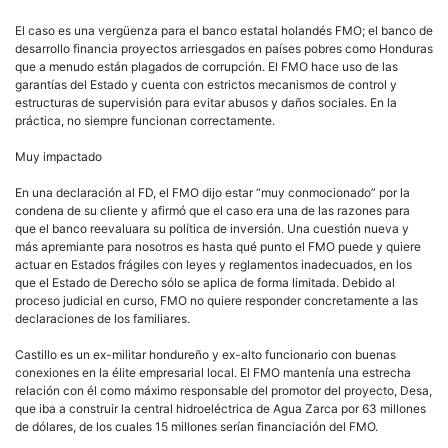
El caso es una vergüenza para el banco estatal holandés FMO; el banco de
desarrollo financia proyectos arriesgados en países pobres como Honduras
que a menudo están plagados de corrupción. El FMO hace uso de las
garantías del Estado y cuenta con estrictos mecanismos de control y
estructuras de supervisión para evitar abusos y daños sociales. En la
práctica, no siempre funcionan correctamente.
Muy impactado
En una declaración al FD, el FMO dijo estar “muy conmocionado” por la
condena de su cliente y afirmó que el caso era una de las razones para
que el banco reevaluara su política de inversión. Una cuestión nueva y
más apremiante para nosotros es hasta qué punto el FMO puede y quiere
actuar en Estados frágiles con leyes y reglamentos inadecuados, en los
que el Estado de Derecho sólo se aplica de forma limitada. Debido al
proceso judicial en curso, FMO no quiere responder concretamente a las
declaraciones de los familiares.
Castillo es un ex-militar hondureño y ex-alto funcionario con buenas
conexiones en la élite empresarial local. El FMO mantenía una estrecha
relación con él como máximo responsable del promotor del proyecto, Desa,
que iba a construir la central hidroeléctrica de Agua Zarca por 63 millones
de dólares, de los cuales 15 millones serían financiación del FMO.