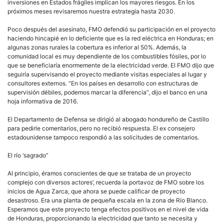
inversiones en Estados frágiles implican los mayores riesgos. En los
próximos meses revisaremos nuestra estrategia hasta 2030.
Poco después del asesinato, FMO defendió su participación en el proyecto
haciendo hincapié en lo deficiente que es la red eléctrica en Honduras; en
algunas zonas rurales la cobertura es inferior al 50%. Además, la
comunidad local es muy dependiente de los combustibles fósiles, por lo
que se beneficiaría enormemente de la electricidad verde. El FMO dijo que
seguiría supervisando el proyecto mediante visitas especiales al lugar y
consultores externos. “En los países en desarrollo con estructuras de
supervisión débiles, podemos marcar la diferencia”, dijo el banco en una
hoja informativa de 2016.
El Departamento de Defensa se dirigió al abogado hondureño de Castillo
para pedirle comentarios, pero no recibió respuesta. El ex consejero
estadounidense tampoco respondió a las solicitudes de comentarios.
El río ‘sagrado”
Al principio, éramos conscientes de que se trataba de un proyecto
complejo con diversos actores’, recuerda la portavoz de FMO sobre los
inicios de Agua Zarca, que ahora se puede calificar de proyecto
desastroso. Era una planta de pequeña escala en la zona de Río Blanco.
Esperamos que este proyecto tenga efectos positivos en el nivel de vida
de Honduras, proporcionando la electricidad que tanto se necesita y