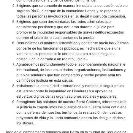
comunidad solidaria y de los derechos humanos.
Exigimos que se cancele de manera inmediata la concesión sobre el
sagrado Río Gualcarque de la comunidad Lenca y se procese a
todas las personas involucradas en su ilegal y corrupta concesión.
Exigimos que sean desmontadas las redes criminales que
actualmente persisten y que actuaron durante el juicio para
promover la impunidad responsables de graves delitos expuestos
durante el juicio de lo cual aportamos la prueba.
Denunciamos el maltrato sistemático y constante hacia las víctimas
por parte de los funcionarios públicos; es inadmisible que a una
víctima en su proceso se le corte la palabra o se le niegue u
obstaculice la entrada a un recinto judicial.
Agradecemos profundamente todo el acompañamiento nacional e
internacional, de las comunidades, organizaciones, instituciones y
pueblos solidarios que han compartido y hecho posible abrir los
caminos de justicia en esta causa.
Insistimos a la comunidad internacional y nacional a seguir en los
esfuerzos contra la impunidad en Honduras y a apoyar los
esfuerzos dignos de las organizaciones sociales y populares.
Recogiendo las palabras de nuestra Berta Cáceres, reiteramos que
la justicia la construimos los pueblos desde nuestra labor cotidiana,
con la defensa de nuestros territorios, la realización de nuestros
proyectos de vida y la lucha constante contra las desigualdades e
injusticias.
Dado en el campamento feminista Viva Berta en la ciudad de Tegucigalpa