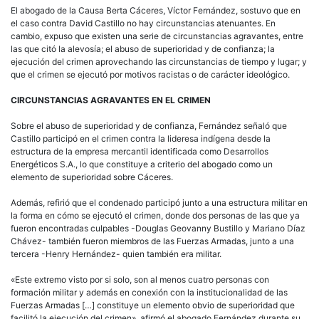
El abogado de la Causa Berta Cáceres, Víctor Fernández, sostuvo que en
el caso contra David Castillo no hay circunstancias atenuantes. En
cambio, expuso que existen una serie de circunstancias agravantes, entre
las que citó la alevosía; el abuso de superioridad y de confianza; la
ejecución del crimen aprovechando las circunstancias de tiempo y lugar; y
que el crimen se ejecutó por motivos racistas o de carácter ideológico.
CIRCUNSTANCIAS AGRAVANTES EN EL CRIMEN
Sobre el abuso de superioridad y de confianza, Fernández señaló que
Castillo participó en el crimen contra la lideresa indígena desde la
estructura de la empresa mercantil identificada como Desarrollos
Energéticos S.A., lo que constituye a criterio del abogado como un
elemento de superioridad sobre Cáceres.
Además, refirió que el condenado participó junto a una estructura militar en
la forma en cómo se ejecutó el crimen, donde dos personas de las que ya
fueron encontradas culpables -Douglas Geovanny Bustillo y Mariano Díaz
Chávez- también fueron miembros de las Fuerzas Armadas, junto a una
tercera -Henry Hernández- quien también era militar.
«Este extremo visto por si solo, son al menos cuatro personas con
formación militar y además en conexión con la institucionalidad de las
Fuerzas Armadas […] constituye un elemento obvio de superioridad que
facilitó la ejecución del crimen», afirmó el abogado Fernández durante su