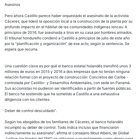
Asesinos
Pero ahora Castillo parece haber orquestado el asesinato de la activista
Cáceres, que lideró la oposición local a la construcción de la planta por su
profundo impacto en el hábitat de las comunidades indígenas lencas. A
principios de 2016, fue asesinada a tiros en su casa por hombres armados.
El tribunal hondureño condenó a Castillo a principios de julio de este año
por la “planificación y organización” de ese acto, según la sentencia. Se
espera que recurra.
Una cuestión clave es por qué el banco estatal holandés transfirió unos 3
millones de euros en 2015 y 2016 a dos empresas que no tenían ninguna
relación formal con el proyecto de construcción: Concretos del Caribe -
controlada por Castillo- y Desarrollos Ambientales, con sede en Panamá.
Sus accionistas no pudieron ser identificados a partir de fuentes públicas.
El banco ha sostenido que ha sometido a Castillo a una exhaustiva
diligencia con los clientes.
Deber de control descuidado”.
Según los abogados de los familiares de Cáceres, el banco holandés
incumplió su deber de control. Todo indica incluso que financiaron
indirectamente su asesinato”, afirma el consejero Wout Albers, de Global
Justice; los fondos del FMO se utilizaron supuestamente como dinero para