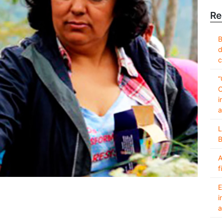
Re
B
d
c
“
C
i
a
L
B
A
f
E
i
a