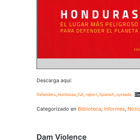
Descarga aquí:
Defenders_Honduras_full_report_Spanish_spreads
De
Categorizado en
Biblioteca
,
Informes
,
Notic
Dam Violence