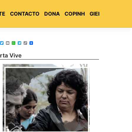
TE
CONTACTO
DONA
COPINH
GIEI
Facebook
Twitter
Email
WhatsApp
Telegram
Copy
Share
Link
rta Vive