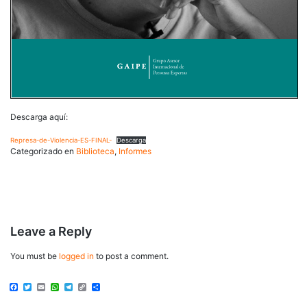
Descarga aquí:
Represa-de-Violencia-ES-FINAL-
Descarga
Categorizado en
Biblioteca
,
Informes
Post
Leave a Reply
navigation
You must be
logged in
to post a comment.
Facebook
Twitter
Email
WhatsApp
Telegram
Copy
Share
Link