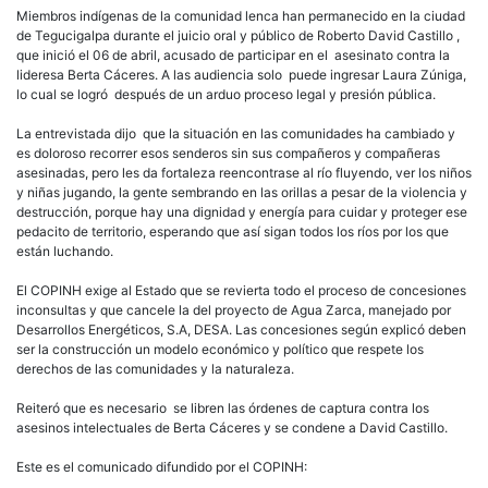
Miembros indígenas de la comunidad lenca han permanecido en la ciudad
de Tegucigalpa durante el juicio oral y público de Roberto David Castillo ,
que inició el 06 de abril, acusado de participar en el asesinato contra la
lideresa Berta Cáceres. A las audiencia solo puede ingresar Laura Zúniga,
lo cual se logró después de un arduo proceso legal y presión pública.
La entrevistada dijo que la situación en las comunidades ha cambiado y
es doloroso recorrer esos senderos sin sus compañeros y compañeras
asesinadas, pero les da fortaleza reencontrase al río fluyendo, ver los niños
y niñas jugando, la gente sembrando en las orillas a pesar de la violencia y
destrucción, porque hay una dignidad y energía para cuidar y proteger ese
pedacito de territorio, esperando que así sigan todos los ríos por los que
están luchando.
El COPINH exige al Estado que se revierta todo el proceso de concesiones
inconsultas y que cancele la del proyecto de Agua Zarca, manejado por
Desarrollos Energéticos, S.A, DESA. Las concesiones según explicó deben
ser la construcción un modelo económico y político que respete los
derechos de las comunidades y la naturaleza.
Reiteró que es necesario se libren las órdenes de captura contra los
asesinos intelectuales de Berta Cáceres y se condene a David Castillo.
Este es el comunicado difundido por el COPINH: