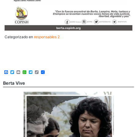
Categorizado en
responsables 2
Post
Facebook
Twitter
Email
WhatsApp
Telegram
Copy
Share
navigation
Link
Berta Vive