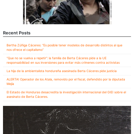
Recent Posts
Bertha Zúñiga Cáceres: “Es posible tener modelos de desarrollo distintos al que
nos ofrece el capitalismo”
“Que no se vuelva a repetir”: la familia de Berta Cáceres pide a la UE
responsabilidad en sus inversiones para evitar más crímenes contra activistas
La hija de la ambientalista hondureña asesinada Berta Cáceres pide justicia
ALERTA! Operador de los Atala, removido por el fiscal, defendido por la diputada
Mejía
El Estado de Honduras desacredita la investigación internacional del GIEI sobre el
asesinato de Berta Cáceres.