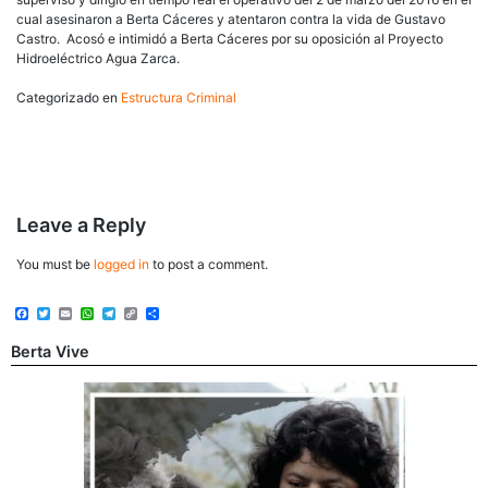
cual asesinaron a Berta Cáceres y atentaron contra la vida de Gustavo
Castro. Acosó e intimidó a Berta Cáceres por su oposición al Proyecto
Hidroeléctrico Agua Zarca.
Categorizado en
Estructura Criminal
Post
Leave a Reply
navigation
You must be
logged in
to post a comment.
Facebook
Twitter
Email
WhatsApp
Telegram
Copy
Share
Link
Berta Vive