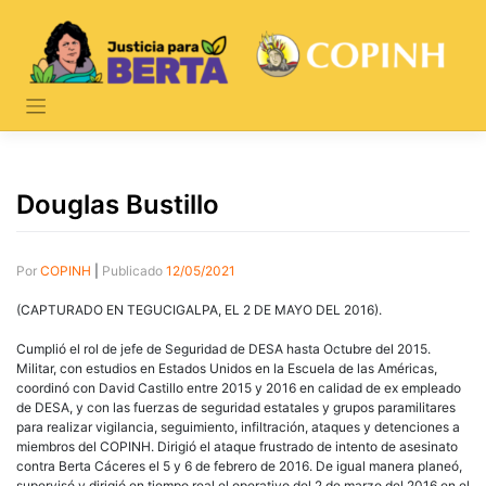
Skip
to
content
Douglas Bustillo
Por
COPINH
|
Publicado
12/05/2021
(CAPTURADO EN TEGUCIGALPA, EL 2 DE MAYO DEL 2016).
Cumplió el rol de jefe de Seguridad de DESA hasta Octubre del 2015.
Militar, con estudios en Estados Unidos en la Escuela de las Américas,
coordinó con David Castillo entre 2015 y 2016 en calidad de ex empleado
de DESA, y con las fuerzas de seguridad estatales y grupos paramilitares
para realizar vigilancia, seguimiento, infiltración, ataques y detenciones a
miembros del COPINH. Dirigió el ataque frustrado de intento de asesinato
contra Berta Cáceres el 5 y 6 de febrero de 2016. De igual manera planeó,
supervisó y dirigió en tiempo real el operativo del 2 de marzo del 2016 en el