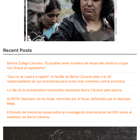
Recent Posts
Bertha Zúñiga Cáceres: “Es posible tener modelos de desarrollo distintos al que
nos ofrece el capitalismo”
“Que no se vuelva a repetir”: la familia de Berta Cáceres pide a la UE
responsabilidad en sus inversiones para evitar más crímenes contra activistas
La hija de la ambientalista hondureña asesinada Berta Cáceres pide justicia
ALERTA! Operador de los Atala, removido por el fiscal, defendido por la diputada
Mejía
El Estado de Honduras desacredita la investigación internacional del GIEI sobre el
asesinato de Berta Cáceres.