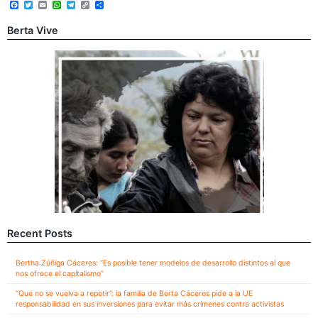
Facebook
Twitter
Email
WhatsApp
Telegram
Copy
Share
Link
Berta Vive
Recent Posts
Bertha Zúñiga Cáceres: “Es posible tener modelos de desarrollo distintos al que
nos ofrece el capitalismo”
“Que no se vuelva a repetir”: la familia de Berta Cáceres pide a la UE
responsabilidad en sus inversiones para evitar más crímenes contra activistas