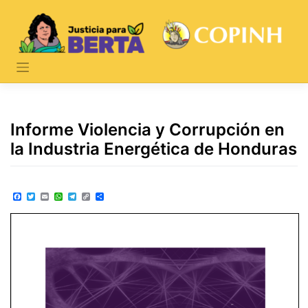
Skip
to
content
Informe Violencia y Corrupción en
la Industria Energética de Honduras
Facebook
Twitter
Email
WhatsApp
Telegram
Copy
Share
Link