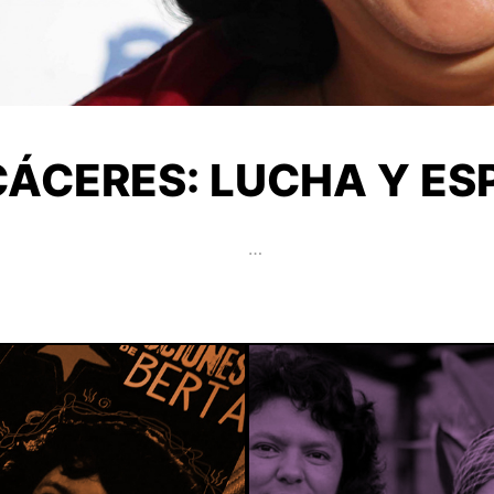
CÁCERES: LUCHA Y E
…